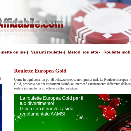
ulette online |
Varianti roulette |
Metodi roulette |
Roulette mobi
Roulette Europea Gold
s
Come in ogni cosa, un po’ di bellezza estetica non guasta mai. La Roulette Europea ne
Gold, proposta dai più importanti casinò su internet è esteticamente differente dalla t
online
in quanto ha un effetto molto realistico.
La roulette Europea Gold per il
tuo divertimento!
Gioca con il nuovo casinò
regolamentato AAMS!