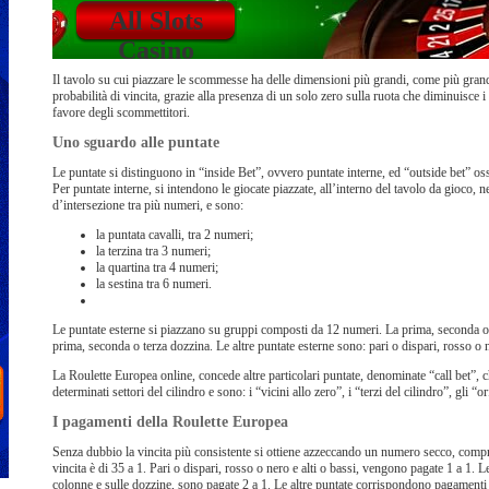
All Slots
Casino
Il tavolo su cui piazzare le scommesse ha delle dimensioni più grandi, come più grandi
probabilità di vincita, grazie alla presenza di un solo zero sulla ruota che diminuisce 
favore degli scommettitori.
Uno sguardo alle puntate
Le puntate si distinguono in “inside Bet”, ovvero puntate interne, ed “outside bet” oss
Per puntate interne, si intendono le giocate piazzate, all’interno del tavolo da gioco, ne
d’intersezione tra più numeri, e sono:
la puntata cavalli, tra 2 numeri;
la terzina tra 3 numeri;
la quartina tra 4 numeri;
la sestina tra 6 numeri.
Le puntate esterne si piazzano su gruppi composti da 12 numeri. La prima, seconda o 
prima, seconda o terza dozzina. Le altre puntate esterne sono: pari o dispari, rosso o n
La Roulette Europea online, concede altre particolari puntate, denominate “call bet”, c
determinati settori del cilindro e sono: i “vicini allo zero”, i “terzi del cilindro”, gli “or
I pagamenti della Roulette Europea
Senza dubbio la vincita più consistente si ottiene azzeccando un numero secco, compr
vincita è di 35 a 1. Pari o dispari, rosso o nero e alti o bassi, vengono pagate 1 a 1. L
colonne e sulle dozzine, sono pagate 2 a 1. Le altre puntate corrispondono pagamenti 