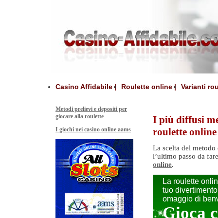
Casino Affidabile |
Roulette online |
Varianti rou
Metodi prelievi e depositi per
giocare alla roulette
I più diffusi m
I giochi nei casino online aams
roulette online
La scelta del metodo 
l’ultimo passo da fare,
online
.
La roulette onlin
tuo divertimento
omaggio di benv
Gioca 