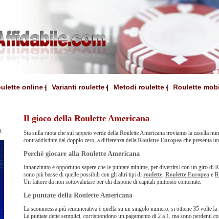
ulette online |
Varianti roulette |
Metodi roulette |
Roulette mobi
Il gioco della Roulette Americana
s
Sia sulla ruota che sul tappeto verde della Roulette Americana troviamo la casella num
contraddistinte dal doppio zero, a differenza della
Roulette Europea
che presenta un
Perchè giocare alla Roulette Americana
Innanzitutto è opportuno sapere che le puntate minime, per divertirsi con un giro di 
sono più basse di quelle possibili con gli altri tipi di
roulette
,
Roulette Europea
e
R
Un fattore da non sottovalutare per chi dispone di capitali piuttosto contenute.
Le puntate della Roulette Americana
La scommessa più remunerativa è quella su un singolo numero, si ottiene 35 volte la 
Le puntate dette semplici, corrispondono un pagamento di 2 a 1, ma sono perdenti con 