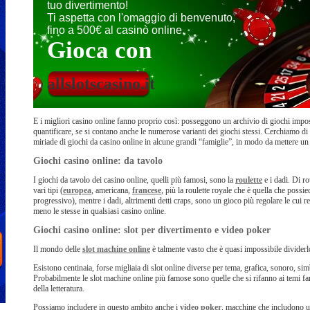
tuo divertimento!
Ti aspetta con l'omaggio di benvenuto,
fino a 500€ al casinò online.
Gioca con
allslotscasino.it
E i migliori casino online fanno proprio così: posseggono un archivio di giochi impos
quantificare, se si contano anche le numerose varianti dei giochi stessi. Cerchiamo di
miriade di giochi da casino online in alcune grandi “famiglie”, in modo da mettere un
Giochi casino online: da tavolo
I giochi da tavolo dei casino online, quelli più famosi, sono la
roulette
e i dadi. Di ro
vari tipi (
europea
, americana,
francese
, più la roulette royale che è quella che possi
progressivo), mentre i dadi, altrimenti detti craps, sono un gioco più regolare le cui 
meno le stesse in qualsiasi casino online.
Giochi casino online: slot per divertimento e video poker
Il mondo delle
slot machine online
è talmente vasto che è quasi impossibile dividerlo
Esistono centinaia, forse migliaia di slot online diverse per tema, grafica, sonoro, sim
Probabilmente le slot machine online più famose sono quelle che si rifanno ai temi f
della letteratura.
Possiamo includere in questo ambito anche i
video poker
, macchine che includono un