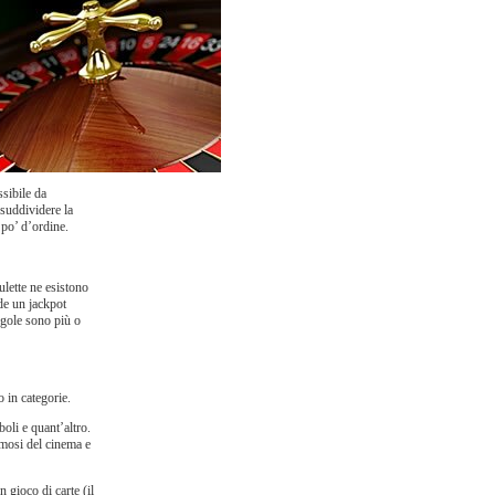
sibile da
 suddividere la
 po’ d’ordine.
ulette ne esistono
ede un jackpot
regole sono più o
 in categorie.
boli e quant’altro.
amosi del cinema e
 gioco di carte (il