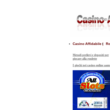
Casino Affidabile |
Ro
Metodi prelievi e depositi per
giocare alla roulette
I giochi nei casino online aam