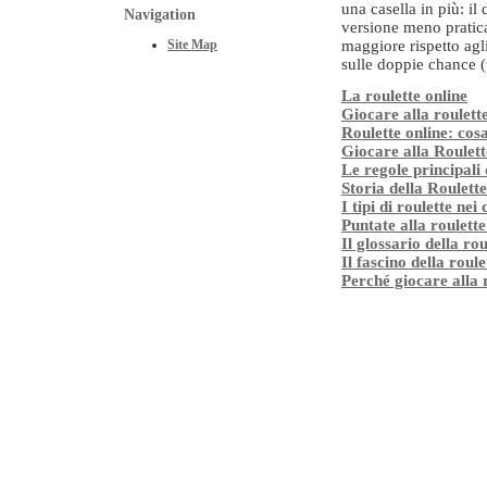
una casella in più: i
Navigation
versione meno pratica
Site Map
maggiore rispetto agli 
sulle doppie chance (
La roulette online
Giocare alla roulett
Roulette online: cosa
Giocare alla Roulet
Le regole principali 
Storia della Roulette
I tipi di roulette nei 
Puntate alla roulette
Il glossario della rou
Il fascino della roule
Perché giocare alla 